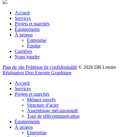
Accueil
Services
Projets et marchés
Équipements
À propos
Entreprise
Équipe
Carrières
Nous joindre
Plan de site
Politique de confidentialité
©
2026
DR Lemire
Réalisation
Duo Energie Graphique
Accueil
Services
Projets et marchés
Métaux ouvrés
Structure d’acier
Assemblage mécanosoudé
Tour de télécommunication
Équipements
À propos
Entreprise