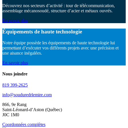
Découvrez nos secteurs d’activité : tour de télécommunication,
assemblage mécanosoudé, structure d’acier et métaux ouvrés.
En savoir plus
Équipements de haute technologie
Notre équipe possède les équipements de haute technologie lui
permettant d’exécuter vos différents projets avec une précision et
une aisance inégalées.
En savoir plus
Nous joindre
819 399-2625
info@souduredrlemire.com
866, 9e Rang
Saint-Léonard-d’Aston (Québec)
J0C 1M0
Coordonnées complètes