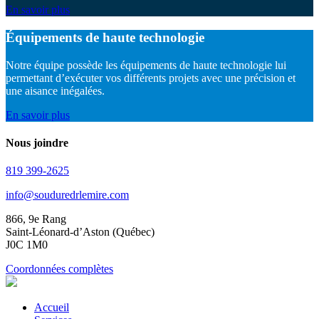
En savoir plus
Équipements de haute technologie
Notre équipe possède les équipements de haute technologie lui
permettant d’exécuter vos différents projets avec une précision et
une aisance inégalées.
En savoir plus
Nous joindre
819 399-2625
info@souduredrlemire.com
866, 9e Rang
Saint-Léonard-d’Aston (Québec)
J0C 1M0
Coordonnées complètes
Accueil