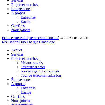
Services
Projets et marchés
Équipements
À propos
Entreprise
Équipe
Carrières
Nous joindre
Plan de site
Politique de confidentialité
©
2026
DR Lemire
Réalisation
Duo Energie Graphique
Accueil
Services
Projets et marchés
Métaux ouvrés
Structure d’acier
Assemblage mécanosoudé
Tour de télécommunication
Équipements
À propos
Entreprise
Équipe
Carrières
Nous joindre
Nos politiques